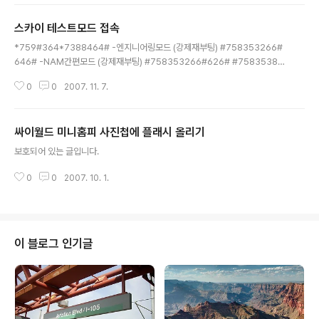
다. 회색버튼;; 채널에 들어갔더니 그린핀 II 이 안뜨고 플러
그 빠진 모양이 뜬다.-_- 무엇이 문제일까...-_- I. 공유기문
스카이 테스트모드 접속
제 일단 공유기를 쓰고 있기에 이 문제가 아닐까 생각은 했
글 내용
다. 하지만 전에는 잘 썼었는데...? -_-; 공유기 설정 페이지
*759#364*7388464# -엔지니어링모드 (강제재부팅) #758353266#
에 가서 포트를 열어 보기로 했다. tcp 6112번 포트랑 ud
646# -NAM간편모드 (강제재부팅) #758353266#626# #75835383
p 6112번 포트를 다 열었는데 안된다 DMZ/TwinIP니 설
24#8378# -테스트모드 #8378522# -테스트모드 (신형) #758353266
정을 다 해봤는데 안된다 공유기를 빼고 인터넷 단자랑 컴
0
0
2007. 11. 7.
#2539# -A key입력모드 (강제재부팅) #8767#277# -음성쪽지 설정모드
퓨터를 직접 연결해봤다. 안된..
#758353266#476# -IRM간편모드 (강제재부팅) #7583538324#752
3#8378# -날짜변경 -------------------------------- 어디까지나 정
싸이월드 미니홈피 사진첩에 플래시 올리기
보저장 목적의 포스팅이며 위 코드 입력으로 인한 발생한 휴대폰 손상은 제가
글 내용
책임지지 않습니다. -_-
보호되어 있는 글입니다.
0
0
2007. 10. 1.
이 블로그 인기글