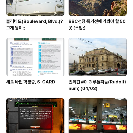
블러바드(Boulevard, Blvd.)?
BBC선정 죽기전에 가봐야 할 50
그게 뭥미;;
곳 (스압;)
새로 바뀐 학생증, S-CARD
번외편 #0-3 루돌피눔(Rudolfi
num) (04/03)