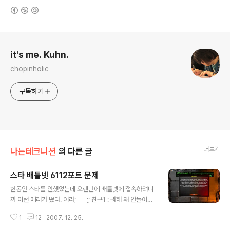
(새창열림)
로그 정보
it's me. Kuhn.
chopinholic
구독하기
더보기
나는테크니션
의 다른 글
스타 배틀넷 6112포트 문제
글 내용
한동안 스타를 안했었는데 오랜만에 배틀넷에 접속하려니
까 이런 에러가 떴다. 어라; -_-;; 친구1 : 뭐해 왜 안들어와.
-_- 친구2 : 너 안오면 우리끼리 간다.ㄲㄲ 3:3매너헌터 ㄱ
1
12
2007. 12. 25.
ㄱㄱ 로그인은 되길래 접속했더니 CREATE/JOIN이 안된