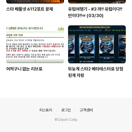
스타 배틀넷 6112포트 문제
유럽여행기 - #3 꺄!! 유럽이다!!
빈이다!!ㅠ (03/30)
어처구니 없는 리브로
뒤늦게 스타2 베타테스터로 당첨
된게 자랑
의안내
티스토리
로그인
고객센터
© Daum Corp.