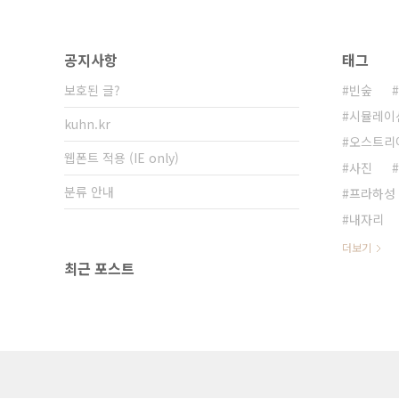
공지사항
태그
보호된 글?
빈숲
시뮬레이
kuhn.kr
오스트리
웹폰트 적용 (IE only)
사진
분류 안내
프라하성
내자리
더보기
최근 포스트