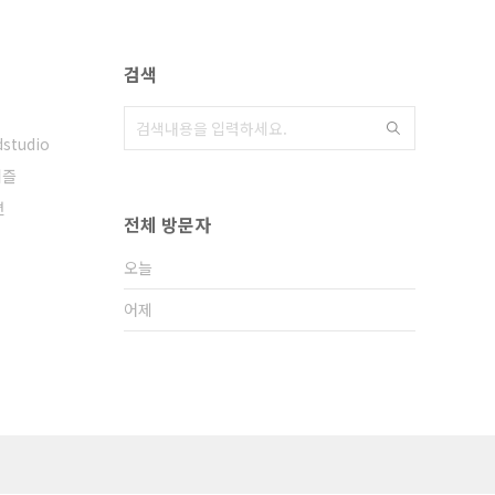
검색
dstudio
퍼즐
편
전체 방문자
오늘
어제