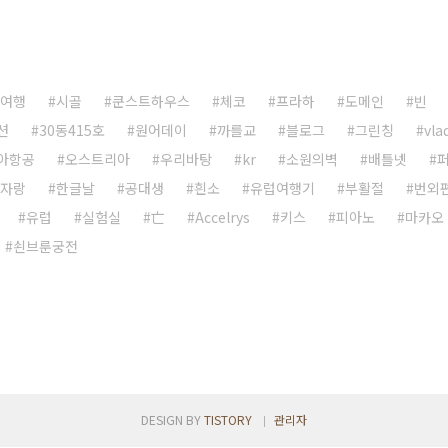
여행
시골
쿤스트하우스
체코
프라하
도메인
빈
션
30동415호
원어데이
까를교
블로그
그린칭
vla
아항공
오스트리아
우리바탕
kr
소원의벽
배틀넷
자랑
한글날
공대생
흰소
유럽여행기
부활절
번외
유럽
실험실
亡
Accelrys
키스
피아노
마카오
쇤브룬궁전
DESIGN BY
TISTORY
관리자