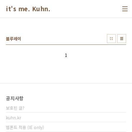
본문 바로가기
it's me. Kuhn.
블루레이
1
공지사항
보호된 글?
kuhn.kr
웹폰트 적용 (IE only)