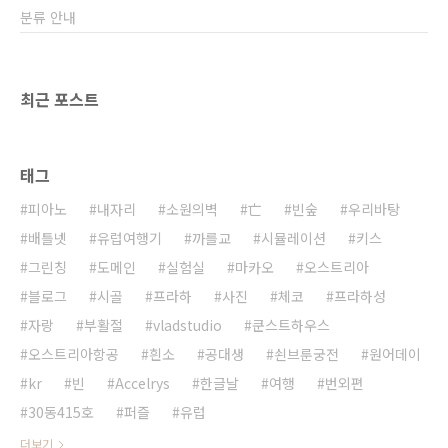
분류 안내
최근 포스트
태그
피아노
내자리
소원의벽
亡
빈숲
우리바탕
배틀넷
유럽여행기
까를교
시뮬레이션
키스
그린칭
도메인
실험실
마카오
오스트리아
블로그
시골
프라하
사진
체코
프라하성
자랑
부활절
vladstudio
쿤스트하우스
오스트리아항공
흰소
공대생
쇤브룬궁전
원어데이
kr
빈
Accelrys
한글날
여행
번외편
30동415호
퍼즐
유럽
더보기