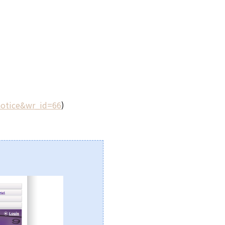
=notice&wr_id=66
)