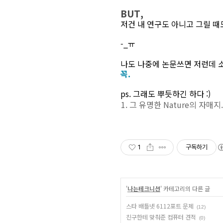
BUT,
저건 내 연구도 아니고 그릴 때
-_ㅠ
나도 나중에 논문쓰면 저런데 
꼭.
ps. 그래도 뿌듯하긴 하다 :)
그 유명한 Nature의 자매지
1
구독하기
'
나는테크니션
' 카테고리의 다른 글
스타 배틀넷 6112포트 문제
(12)
친구한테 맞춰준 컴퓨터 견적
(0)