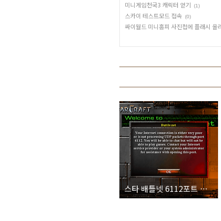
미니게임천국3 캐릭터 얻기
(1)
스카이 테스트모드 접속
(0)
싸이월드 미니홈피 사진첩에 플래시 올
스타 배틀넷 6112포트 문제