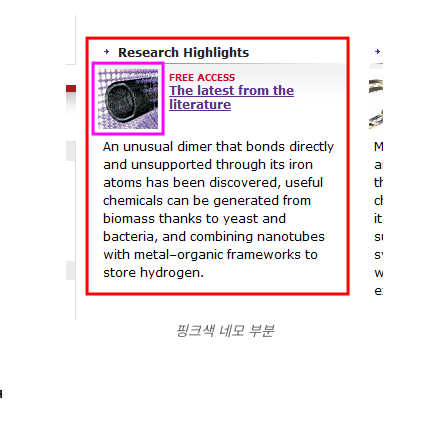
핑크색 네모 부분
ㅋ