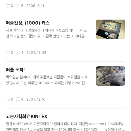
서 당선되면 뭘 어떻게 할건데요? (물론 되면 좋지만) 국회
데... 정말 숭례문에 화재가 났네요. 믿을 수가 없어요. 워낙
작성시간
0
5
2008. 2. 11.
의원 선거에 통..
갑작스레, 그리고 순식간에 일어난 일이라 뭐라 말도 나오
지 않네요. 우리의 국보1호 숭례문. 이렇게 허무하게 사라
져 가는걸 지켜만 봐야한다는게 너무 안타깝습니다. 아
퍼즐완성, (1000) 키스
아.... ㅠㅠㅠㅠㅠㅠㅠㅠㅠㅠㅠㅠㅠㅠㅠㅠㅠㅠㅠㅠㅠㅠㅠ
글 내용
ㅠㅠㅠㅠㅠ ------- 화재는 얼추 진압되었지만... 결국 전
사실 진작에 다 맞췄었는데 이제서야 포스팅 합니다.ㅎ 요
소되었네요. 이렇게 허무하게 사라지다니.... 무슨 말을 해
건 약 3일 정도 걸렸어요. 퍼즐로 만난 키스는 또 색다른 느
야할지...
낌을 가져다 주네요. 덕분에 그림의 구석구석까지 다 세밀
하게 보게 됐구요.ㅎㅎ 지난번에 맞췄던 단오도는 해체(?)
작성시간
0
4
2007. 12. 28.
후 다시 상자에 담아뒀었는데요. 얘는 아무래도 액자를 하
나 구해다가 끼워둘까봐요...ㅋ 아. 뿌듯해라.-_-v 이제 퍼
즐이 3개(1000피스 2개 500피스 1개)가 더 남았네요.ㅋ
퍼즐 도착!
관련글 2007/12/09 - 퍼즐 도착! 2007/11/03 - 유럽여
글 내용
행기 - #8 THE KISS (03/31)
목요일날 원어데이에서 주문했던 퍼즐들이 토요일날 도착
했습니다. 그날 하루만 1000피스 짜리는 개당 6900원 5
00피스짜리는 개당 4400원이었어요. 무지 싸죠? 그렇다
고 퀄리티가 떨어지는 것도 아니었구요.ㅎ 우왕ㅋ굳ㅋ 항
작성시간
0
4
2007. 12. 9.
가항가. 당분간 심심하진 않겠군요.ㅋ 일단 몸 좀 풀겸 50
0피스짜리로 시작해 봤어요. 흰소는 왠지 골치아플거 같길
래 쉬워보이는 단오도부터 하기로 했어요. 요번에 새로산
고분자학회@KINTEX
어머니 디카로 찍어봤는데요. 포스트에 올려진 사진들은
글 내용
리사이즈랑 샤픈을 먹여서 그나마 괜찮아 보이는데요.. 원
일산 KINTEX에서 고분자학회가 열려서 다녀왔다. 지난번 accelrys UGM때처럼
본을 보니 초점이 하나도 안맞았어요.ㅠㅠ 분명히 녹색 네
이번에도 정식으로 등록을 하고 가는 건 아니라 조금 걱정은 됐다. -_-; (어째서 난 왜