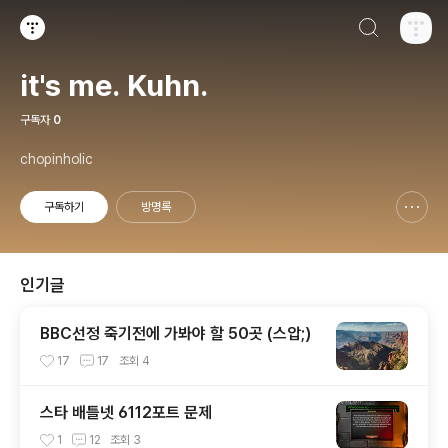
검색하기
티스토리
it's me. Kuhn.
구독자
0
chopinholic
구독하기
방명록
신고하기 레이어
열기
인기글
BBC선정 죽기전에 가봐야 할 50곳 (스압;)
17
17
조회
4
스타 배틀넷 6112포트 문제
1
12
조회
3