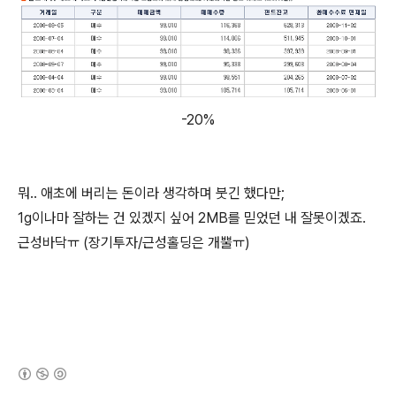
-20%
뭐.. 애초에 버리는 돈이라 생각하며 붓긴 했다만;
1g이나마 잘하는 건 있겠지 싶어 2MB를 믿었던 내 잘못이겠죠.
근성바닥ㅠ (장기투자/근성홀딩은 개뿔ㅠ)
탄핵이나 하야라도 하지 않는 이상-.-ㅗㅗㅗㅗㅗㅗㅗㅗㅗㅗㅗ
(새창열림)