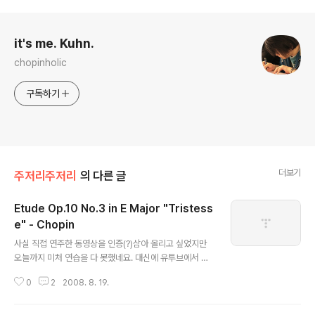
로그 정보
it's me. Kuhn.
chopinholic
구독하기
더보기
주저리주저리
의 다른 글
Etude Op.10 No.3 in E Major "Tristess
e" - Chopin
글 내용
사실 직접 연주한 동영상을 인증(?)삼아 올리고 싶었지만
오늘까지 미처 연습을 다 못했네요. 대신에 유투브에서 업
어온 프레디 켐프(Freddy Kempf)가 연주한 동영상을 깔
0
2
2008. 8. 19.
아보았습니다. 뭐. 사실 제가 치는 것보단 백만배(아니 그
이상;;) 낫긴 해요...-_=; 초등학교 4학년 때까지 피아노를
배우다가 더 이상 견디지 못하고 도망;;쳤다가(그땐 왜 그랬