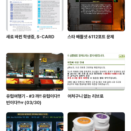
새로 바뀐 학생증, S-CARD
스타 배틀넷 6112포트 문제
유럽여행기 - #3 꺄!! 유럽이다!!
어처구니 없는 리브로
빈이다!!ㅠ (03/30)