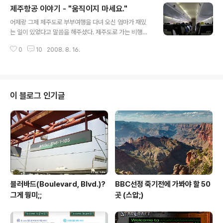
제주항공 이야기 - "움직이지 마세요."
을까요..) 대학생이 되고 나서야 뒤늦게 다시 피아노를 치기
글 내용
시작했다. 대신 그때부터는 (어느 정도 가능한 범위내에서)
어제랑 그제 제주도로 부부여행을 다녀 오신 엄마가 재밌
치고 싶은 곡 위주로만 치다 보니 어렸을 때 보단 덜 질리고
는 일이 있었다고 말씀을 해주셨다. 제주도로 가는 비행기
더 신나는(?) 면도 있는 것 같다. 그러다보니 연습할 곡을
를 제주항공으로 예약을 해드리면서 작은 비행기때문에 혹
고를 때 뭔가 체계적으로 선택한다기보다는 별다른 이유없
0
10
2008. 8. 16.
시 불안해 하지는 않을까 걱정했었는데 그 부분이었다. (우
이(-_-;) 이것 만큼은 쳐보고 싶어서 연습하거나, 아니..
리 부모님은 COOL하게 저가항공사면 더 싸서 좋은 거 아
니냐며 OK.ㅋㅋ) 제주항공 한성항공, 영남에어와 함께 우
리나라에서 현재 운항중인 3대 저가항공사(&지역항공사).
대한항공, 아시아나항공 다음으로 세번째 정기면허를 갖고
이 블로그 인기글
있고, 인터넷에선 그 고유색때문에 '감귤항공'으로 불리기
도 한다.ㅋㅋ 제주항공은 저가항공사다 보니 국내선에 제
트기를 쓰는 메이저 항공사와는 다르게 터보프롭기를 사용
한다. 우리나라에선 못 보던 기종인데다 막 옆에 프로펠러
가 돌아가는 것도 보이고 비행기도 좀 작아서, ..
블러바드(Boulevard, Blvd.)?
BBC선정 죽기전에 가봐야 할 50
그게 뭥미;;
곳 (스압;)